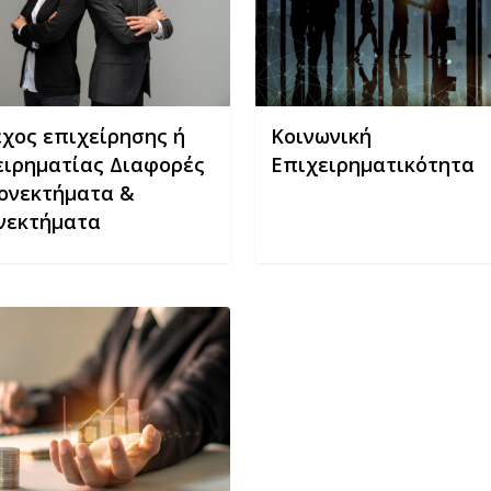
ηματίας
ές
κτήματα
εχος επιχείρησης ή
Κοινωνική
ειρηματίας Διαφορές
Επιχειρηματικότητα
κτήματα
εονεκτήματα &
νεκτήματα
σματική
ση
μικών