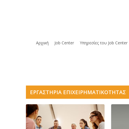
Skip
to
main
content
Αρχική
Job Center
Υπηρεσίες του Job Center
ΕΡΓΑΣΤΗΡΙΑ ΕΠΙΧΕΙΡΗΜΑΤΙΚΟΤΗΤΑΣ
Συμβουλευτική
Στέλεχο
Ανάληψης
επιχείρ
Επιχειρηματικών
ή