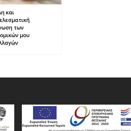
λη και
αγών
ελεσματική
νωση των
νομικών μου
λλαγών