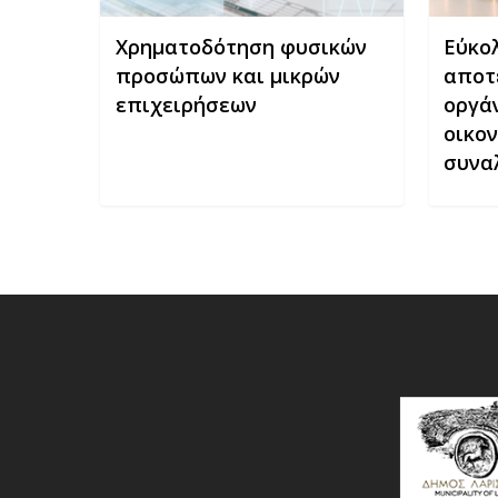
μου
Χρηματοδότηση φυσικών
Εύκο
συναλλ
προσώπων και μικρών
αποτ
επιχειρήσεων
οργά
οικο
συνα