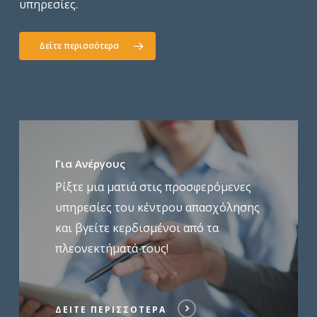
υπηρεσίες.
Δείτε περισσότερα
Δείτε
περισσότερα
Για Ανέργους
Ρίξτε μια ματιά στις προσφερόμενες
υπηρεσίες του κέντρου απασχόλησης
και βγείτε κερδισμένοι από τα
πλεονεκτήματά τους!
ΔΕΊΤΕ ΠΕΡΙΣΣΌΤΕΡΑ