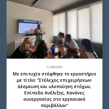
επιτυχία
στέφθηκε
το
εργαστήριο
με
τίτλο:
“Στέλεχος
επιχειρήσεων:
Δέσμευση
12/08/2024
και
Με επιτυχία στέφθηκε το εργαστήριο
υλοποίηση
με τίτλο: “Στέλεχος επιχειρήσεων:
στόχων,
Δέσμευση και υλοποίηση στόχων,
Επίπεδα
Επίπεδα Ανέλιξης, Κανόνες
Ανέλιξης,
συνεργασίας στο εργασιακό
Κανόνες
περιβάλλον”