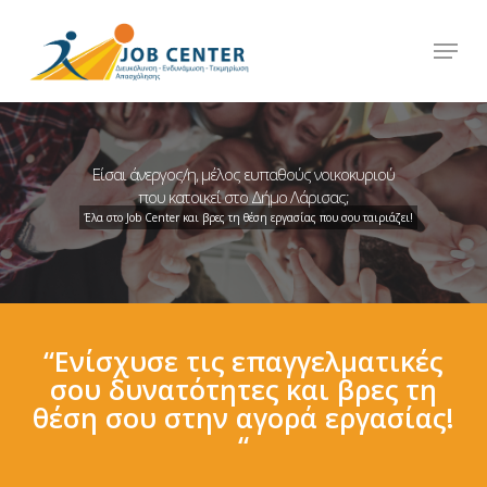
Skip
Menu
to
Close
main
Menu
content
Είσαι άνεργος/η, μέλος ευπαθούς νοικοκυριού
που κατοικεί στο Δήμο Λάρισας;
Έλα στο Job Center και βρες τη θέση εργασίας που σου ταιριάζει!
“Ενίσχυσε τις επαγγελματικές
σου δυνατότητες και βρες τη
θέση σου στην αγορά εργασίας!
“