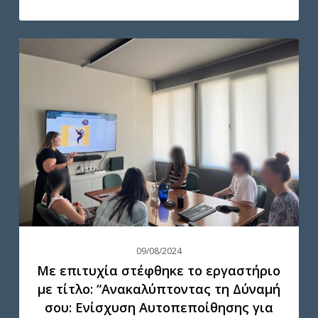
συνεργασίας
στο
εργασιακό
Με
περιβάλλον”
επιτυχία
στέφθηκε
το
εργαστήριο
με
τίτλο:
“Ανακαλύπτοντας
τη
Δύναμή
09/08/2024
σου:
Με επιτυχία στέφθηκε το εργαστήριο
Ενίσχυση
με τίτλο: “Ανακαλύπτοντας τη Δύναμή
Αυτοπεποίθησης
σου: Ενίσχυση Αυτοπεποίθησης για
για