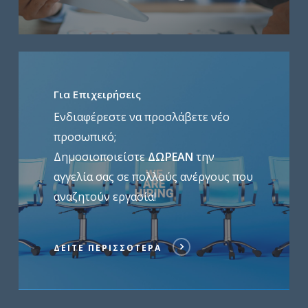
Δείτε
περισσότερα
Για Επιχειρήσεις
Ενδιαφέρεστε να προσλάβετε νέο
προσωπικό;
Δημοσιοποιείστε
ΔΩΡΕΑΝ
την
αγγελία σας σε πολλούς ανέργους που
αναζητούν εργασία!
ΔΕΊΤΕ ΠΕΡΙΣΣΌΤΕΡΑ