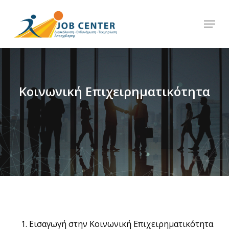
Skip
Menu
to
Close
main
Menu
content
Κοινωνική Επιχειρηματικότητα
Εισαγωγή στην Κοινωνική Επιχειρηματικότητα