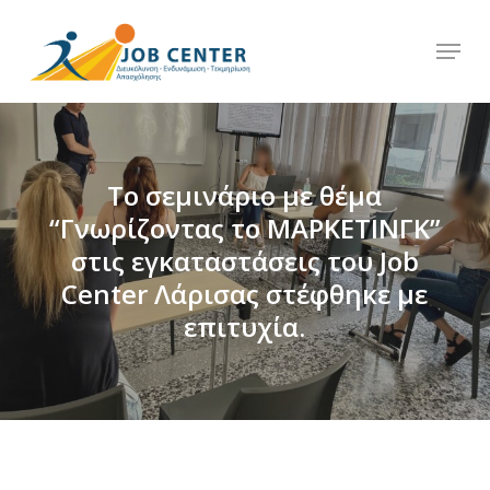
Skip
Menu
to
Close
main
Menu
content
Το σεμινάριο με θέμα
“Γνωρίζοντας το ΜΑΡΚΕΤΙΝΓΚ”
στις εγκαταστάσεις του Job
Center Λάρισας στέφθηκε με
επιτυχία.