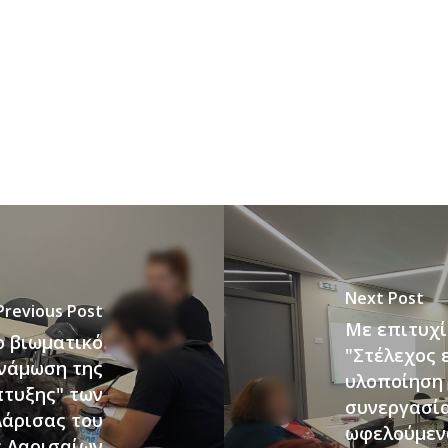
Next Post
Previous Post
Με επιτυχί
ο βιωματικό
"Στέλεχος 
υνάμωση της
υλοποίηση 
πτυξης" των
συνεργασία
Λάρισας του
ωφελούμενω
 Λαρισαίων