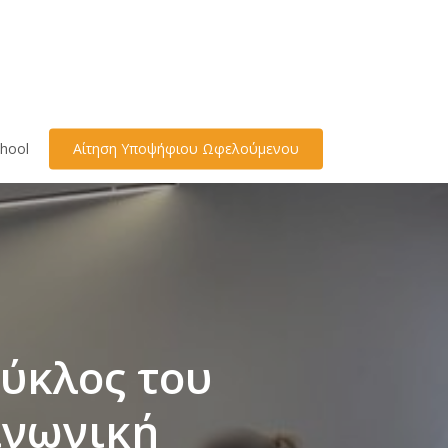
hool
Αίτηση Υποψήφιου Ωφελούμενου
ύκλος του
ινωνική