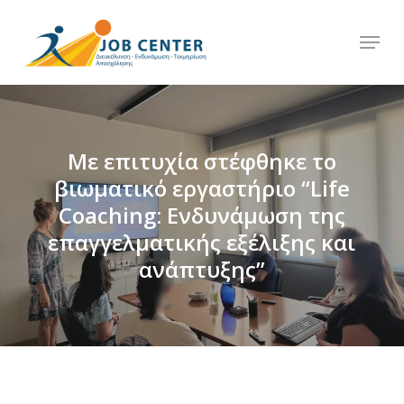
Skip
Menu
to
Close
main
Menu
content
Με επιτυχία στέφθηκε το
βιωματικό εργαστήριο “Life
Coaching: Ενδυνάμωση της
επαγγελματικής εξέλιξης και
ανάπτυξης”