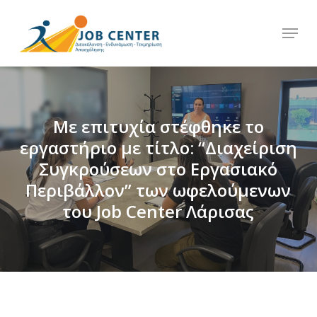
Skip
Menu
to
Close
main
Menu
content
Με επιτυχία στέφθηκε το
εργαστήριο με τίτλο: “Διαχείριση
Συγκρούσεων στο Εργασιακό
Περιβάλλον” των ωφελούμενων
του Job Center Λάρισας