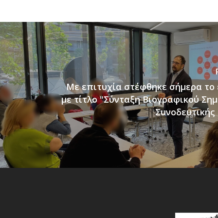
Με επιτυχία στέφθηκε σήμερα το
με τίτλο "Σύνταξη Βιογραφικού Ση
Συνοδευτικής