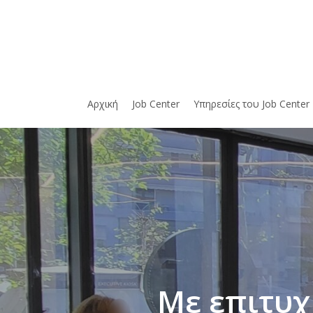
Skip
to
main
content
Αρχική
Job Center
Υπηρεσίες του Job Center
Με επιτυχ