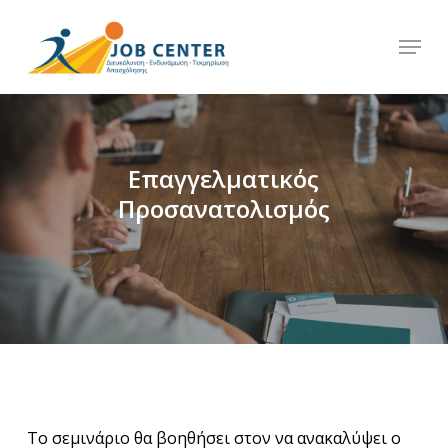
Skip
Menu
to
Close
main
Menu
content
Επαγγελματικός
Προσανατολισμός
Το σεμινάριο θα βοηθήσει στον να ανακαλύψει ο