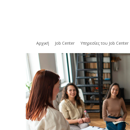
Skip
to
main
content
Αρχική
Job Center
Υπηρεσίες του Job Center