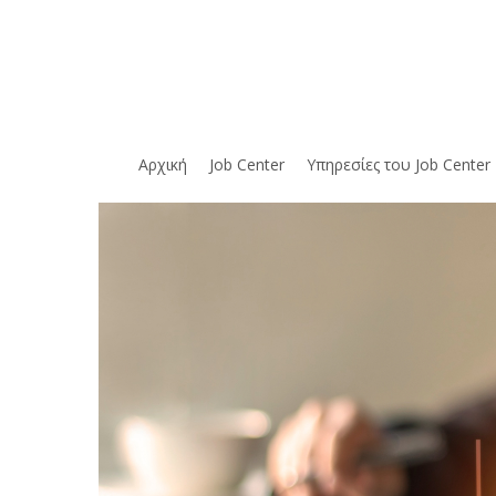
Skip
to
main
content
Αρχική
Job Center
Υπηρεσίες του Job Center